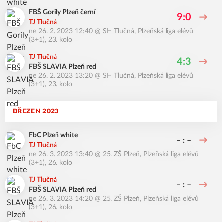
FBŠ Gorily Plzeň černí
9:0
TJ Tlučná
ne 26. 2. 2023 12:40
@
SH Tlučná
,
Plzeňská liga elévů
(3+1), 23. kolo
TJ Tlučná
4:3
FBŠ SLAVIA Plzeň red
ne 26. 2. 2023 13:20
@
SH Tlučná
,
Plzeňská liga elévů
(3+1), 23. kolo
BŘEZEN 2023
FbC Plzeň white
– : –
TJ Tlučná
ne 26. 3. 2023 13:40
@
25. ZŠ Plzeň
,
Plzeňská liga elévů
(3+1), 26. kolo
TJ Tlučná
– : –
FBŠ SLAVIA Plzeň red
ne 26. 3. 2023 14:20
@
25. ZŠ Plzeň
,
Plzeňská liga elévů
(3+1), 26. kolo