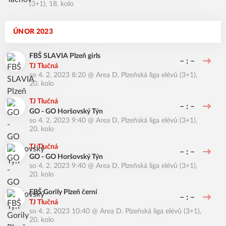
(3+1), 18. kolo
ÚNOR 2023
FBŠ SLAVIA Plzeň girls
– : –
TJ Tlučná
so 4. 2. 2023 8:20
@
Area D
,
Plzeňská liga elévů (3+1),
20. kolo
TJ Tlučná
– : –
GO - GO Horšovský Týn
so 4. 2. 2023 9:40
@
Area D
,
Plzeňská liga elévů (3+1),
20. kolo
TJ Tlučná
– : –
GO - GO Horšovský Týn
so 4. 2. 2023 9:40
@
Area D
,
Plzeňská liga elévů (3+1),
20. kolo
FBŠ Gorily Plzeň černí
– : –
TJ Tlučná
so 4. 2. 2023 10:40
@
Area D
,
Plzeňská liga elévů (3+1),
20. kolo