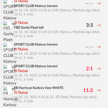
TJ Tlučná
– : –
SPORT CLUB Klatovy červení
ne 16. 10. 2022 11:30
@
CMS Klatovy
,
Plzeňská liga elévů
(3+1), 3. kolo
TJ Tlučná
3:3
FBŠ Gorily Plzeň bílí
ne 16. 10. 2022 11:40
@
CMS Klatovy
,
Plzeňská liga elévů
(3+1), 3. kolo
SPORT CLUB Klatovy červení
– : –
TJ Tlučná
ne 16. 10. 2022 12:00
@
CMS Klatovy
,
Plzeňská liga elévů
(3+1), 3. kolo
SPORT CLUB Klatovy červení
2:1
TJ Tlučná
ne 16. 10. 2022 12:40
@
CMS Klatovy
,
Plzeňská liga elévů
(3+1), 3. kolo
FB Hurrican Karlovy Vary WHITE
11:2
TJ Tlučná
ne 30. 10. 2022 9:30
@
25. ZŠ Plzeň
,
Plzeňská liga elévů
(3+1), 4. kolo