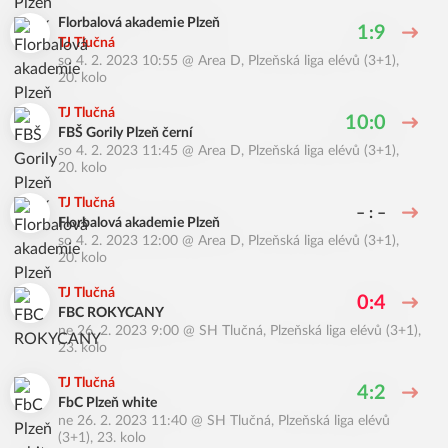
Florbalová akademie Plzeň
1:9
TJ Tlučná
so 4. 2. 2023 10:55
@
Area D
,
Plzeňská liga elévů (3+1),
20. kolo
TJ Tlučná
10:0
FBŠ Gorily Plzeň černí
so 4. 2. 2023 11:45
@
Area D
,
Plzeňská liga elévů (3+1),
20. kolo
TJ Tlučná
– : –
Florbalová akademie Plzeň
so 4. 2. 2023 12:00
@
Area D
,
Plzeňská liga elévů (3+1),
20. kolo
TJ Tlučná
0:4
FBC ROKYCANY
ne 26. 2. 2023 9:00
@
SH Tlučná
,
Plzeňská liga elévů (3+1),
23. kolo
TJ Tlučná
4:2
FbC Plzeň white
ne 26. 2. 2023 11:40
@
SH Tlučná
,
Plzeňská liga elévů
(3+1), 23. kolo