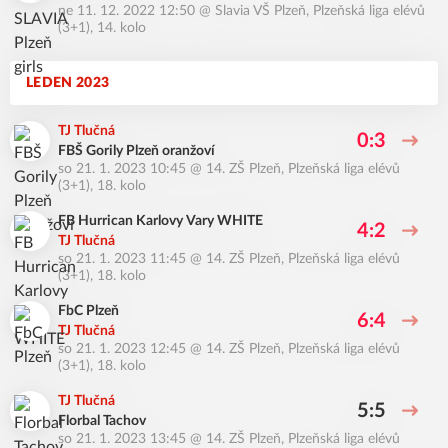
ne 11. 12. 2022 12:50
@
Slavia VŠ Plzeň
,
Plzeňská liga elévů
(3+1), 14. kolo
LEDEN 2023
TJ Tlučná
0:3
FBŠ Gorily Plzeň oranžoví
so 21. 1. 2023 10:45
@
14. ZŠ Plzeň
,
Plzeňská liga elévů
(3+1), 18. kolo
FB Hurrican Karlovy Vary WHITE
4:2
TJ Tlučná
so 21. 1. 2023 11:45
@
14. ZŠ Plzeň
,
Plzeňská liga elévů
(3+1), 18. kolo
FbC Plzeň
6:4
TJ Tlučná
so 21. 1. 2023 12:45
@
14. ZŠ Plzeň
,
Plzeňská liga elévů
(3+1), 18. kolo
TJ Tlučná
5:5
Florbal Tachov
so 21. 1. 2023 13:45
@
14. ZŠ Plzeň
,
Plzeňská liga elévů