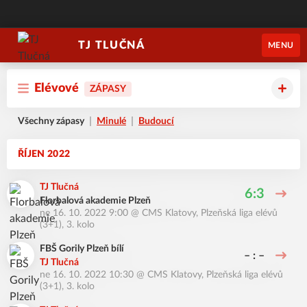
TJ TLUČNÁ
MENU
Elévové
ZÁPASY
Všechny zápasy
Minulé
Budoucí
ŘÍJEN 2022
TJ Tlučná
6:3
Florbalová akademie Plzeň
ne 16. 10. 2022 9:00
@
CMS Klatovy
,
Plzeňská liga elévů
(3+1), 3. kolo
FBŠ Gorily Plzeň bílí
– : –
TJ Tlučná
ne 16. 10. 2022 10:30
@
CMS Klatovy
,
Plzeňská liga elévů
(3+1), 3. kolo