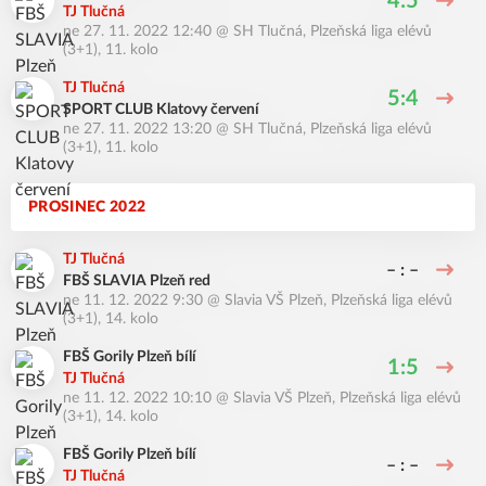
4:5
TJ Tlučná
ne 27. 11. 2022 12:40
@
SH Tlučná
,
Plzeňská liga elévů
(3+1), 11. kolo
TJ Tlučná
5:4
SPORT CLUB Klatovy červení
ne 27. 11. 2022 13:20
@
SH Tlučná
,
Plzeňská liga elévů
(3+1), 11. kolo
PROSINEC 2022
TJ Tlučná
– : –
FBŠ SLAVIA Plzeň red
ne 11. 12. 2022 9:30
@
Slavia VŠ Plzeň
,
Plzeňská liga elévů
(3+1), 14. kolo
FBŠ Gorily Plzeň bílí
1:5
TJ Tlučná
ne 11. 12. 2022 10:10
@
Slavia VŠ Plzeň
,
Plzeňská liga elévů
(3+1), 14. kolo
FBŠ Gorily Plzeň bílí
– : –
TJ Tlučná