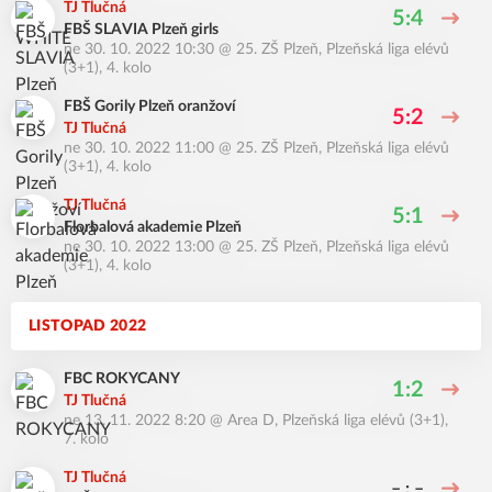
TJ Tlučná
5:4
FBŠ SLAVIA Plzeň girls
ne 30. 10. 2022 10:30
@
25. ZŠ Plzeň
,
Plzeňská liga elévů
(3+1), 4. kolo
FBŠ Gorily Plzeň oranžoví
5:2
TJ Tlučná
ne 30. 10. 2022 11:00
@
25. ZŠ Plzeň
,
Plzeňská liga elévů
(3+1), 4. kolo
TJ Tlučná
5:1
Florbalová akademie Plzeň
ne 30. 10. 2022 13:00
@
25. ZŠ Plzeň
,
Plzeňská liga elévů
(3+1), 4. kolo
LISTOPAD 2022
FBC ROKYCANY
1:2
TJ Tlučná
ne 13. 11. 2022 8:20
@
Area D
,
Plzeňská liga elévů (3+1),
7. kolo
TJ Tlučná
– : –