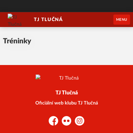
TJ TLUČNÁ
MENU
Tréninky
TJ Tlučná
Oficiální web klubu TJ Tlučná
Facebook
Flickr
Instagram