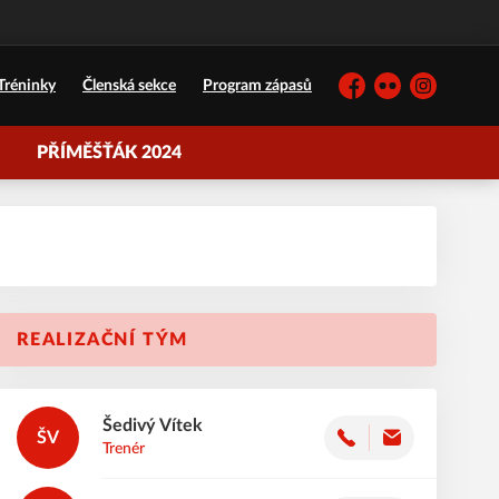
Tréninky
Členská sekce
Program zápasů
Facebook
Flickr
Instagram
PŘÍMĚŠŤÁK 2024
REALIZAČNÍ TÝM
Šedivý
Vítek
ŠV
Trenér