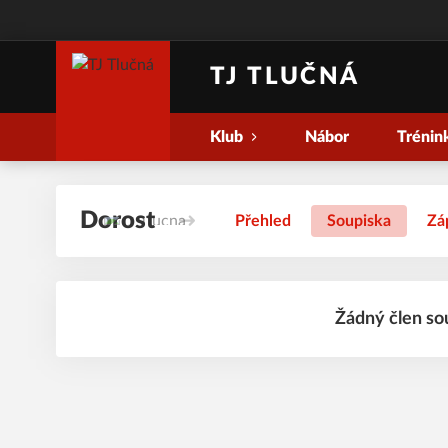
TJ TLUČNÁ
Klub
Nábor
Trénin
Dorost
Přehled
Soupiska
Zá
Žádný člen so