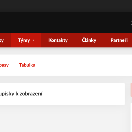
ky
Týmy
Kontakty
Články
Partneři
pasy
Tabulka
upisky k zobrazení