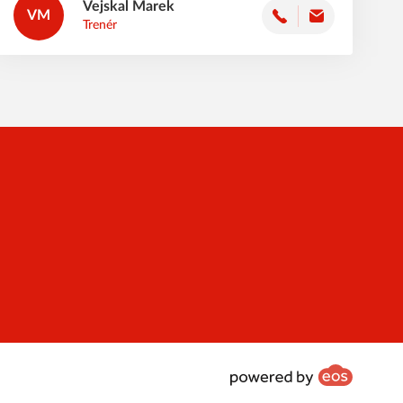
Vejskal
Marek
VM
Trenér