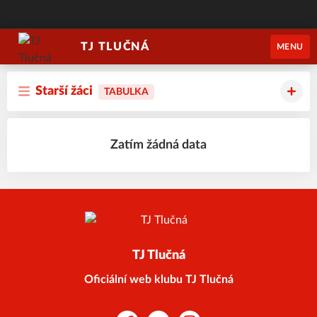
TJ TLUČNÁ
MENU
Starší žáci
TABULKA
Zatím žádná data
TJ Tlučná
Oficiální web klubu TJ Tlučná