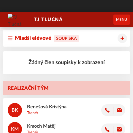
TJ TLUČNÁ
MENU
Mladší elévové
SOUPISKA
Žádný člen soupisky k zobrazení
REALIZAČNÍ TÝM
Benešová
Kristýna
BK
Trenér
Kmoch
Matěj
KM
Trenér