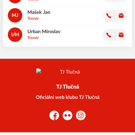
Mašek
Jan
MJ
Trenér
Urban
Miroslav
UM
Trenér
TJ Tlučná
Oficiální web klubu TJ Tlučná
Facebook
Flickr
Instagram